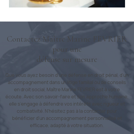
Contactez Maître Marine FEVRIER
pour une
défense sur mesure
Que vous ayez besoin d’une défense en droit pénal, d’un
accompagnement dans un litige familial ou de conseils
en droit social, Maître Marine FEVRIER est à votre
écoute. Avec son savoir-faire et son approche humaine,
elle s’engage à défendre vos intérêts avec rigueur et
combativité. N’hésitez pas à la contacter pour
bénéficier d’un accompagnement personnalisé et
efficace, adapté à votre situation.