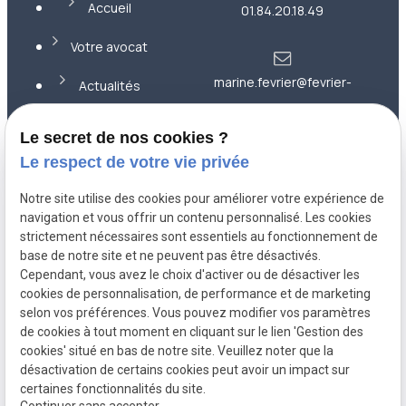
Accueil
01.84.20.18.49
Votre avocat
marine.fevrier@fevrier-
Actualités
avocat.com
Contact
Le secret de nos cookies ?
Le respect de votre vie privée
36 rue
Plan du site
Notre site utilise des cookies pour améliorer votre expérience de
Montesquieu
92000 NANTERRE
navigation et vous offrir un contenu personnalisé. Les cookies
Mentions légales
strictement nécessaires sont essentiels au fonctionnement de
base de notre site et ne peuvent pas être désactivés.
Politique de
Cependant, vous avez le choix d'activer ou de désactiver les
confidentialité
cookies de personnalisation, de performance et de marketing
selon vos préférences. Vous pouvez modifier vos paramètres
Gestion des
de cookies à tout moment en cliquant sur le lien 'Gestion des
cookies
cookies' situé en bas de notre site. Veuillez noter que la
désactivation de certains cookies peut avoir un impact sur
certaines fonctionnalités du site.