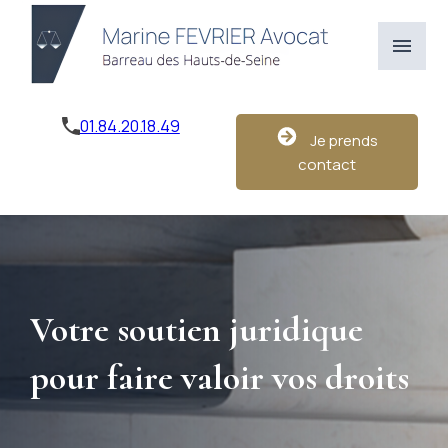
Panneau de gestion des cookies
menu
01.84.20.18.49
Je prends
contact
Votre soutien juridique
pour faire valoir vos droits