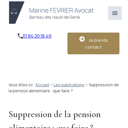
Panneau de gestion des cookies
menu
01.84.20.18.49
Je prends
contact
Vous êtes ici :
Accueil
>
Les publications
> Suppression de
la pension alimentaire : que faire ?
Suppression de la pension
alimentaire : que faire ?