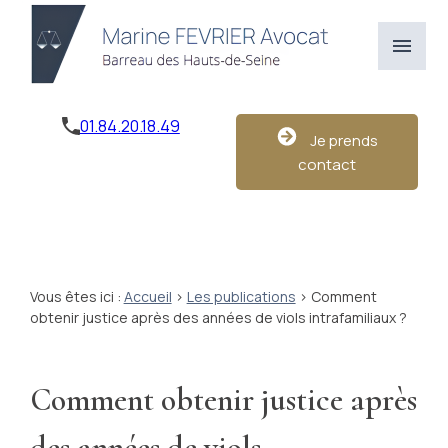
Panneau de gestion des cookies
menu
01.84.20.18.49
Je prends
contact
Vous êtes ici :
Accueil
>
Les publications
> Comment
obtenir justice après des années de viols intrafamiliaux ?
Comment obtenir justice après
des années de viols