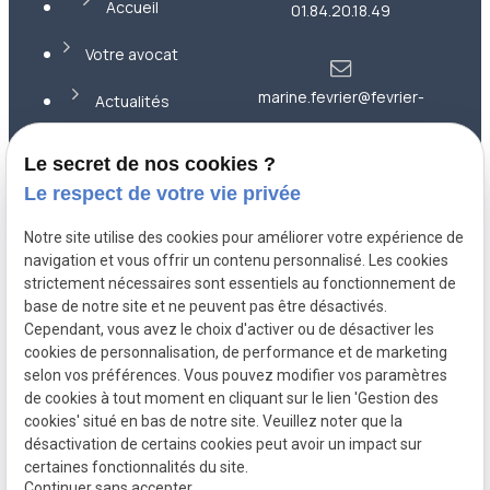
Accueil
01.84.20.18.49
Votre avocat
marine.fevrier@fevrier-
Actualités
avocat.com
Contact
Le secret de nos cookies ?
Le respect de votre vie privée
36 rue
Plan du site
Notre site utilise des cookies pour améliorer votre expérience de
Montesquieu
92000 NANTERRE
navigation et vous offrir un contenu personnalisé. Les cookies
Mentions légales
strictement nécessaires sont essentiels au fonctionnement de
base de notre site et ne peuvent pas être désactivés.
Politique de
Cependant, vous avez le choix d'activer ou de désactiver les
confidentialité
cookies de personnalisation, de performance et de marketing
selon vos préférences. Vous pouvez modifier vos paramètres
Gestion des
de cookies à tout moment en cliquant sur le lien 'Gestion des
cookies
cookies' situé en bas de notre site. Veuillez noter que la
désactivation de certains cookies peut avoir un impact sur
certaines fonctionnalités du site.
Continuer sans accepter