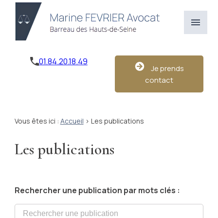
Panneau de gestion des cookies
menu
01.84.20.18.49
Je prends
contact
Vous êtes ici :
Accueil
> Les publications
Les publications
Rechercher une publication par mots clés :