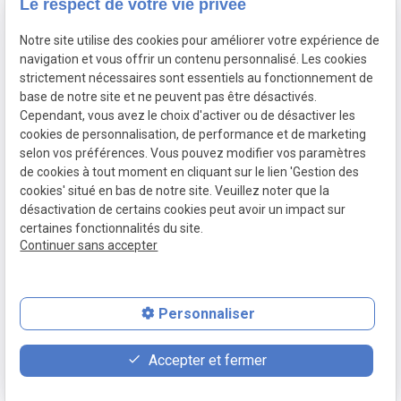
Le respect de votre vie privée
36 rue
Plan du site
Notre site utilise des cookies pour améliorer votre expérience de
Montesquieu
92000 NANTERRE
navigation et vous offrir un contenu personnalisé. Les cookies
Mentions légales
strictement nécessaires sont essentiels au fonctionnement de
base de notre site et ne peuvent pas être désactivés.
Politique de
Cependant, vous avez le choix d'activer ou de désactiver les
confidentialité
cookies de personnalisation, de performance et de marketing
selon vos préférences. Vous pouvez modifier vos paramètres
Gestion des
de cookies à tout moment en cliquant sur le lien 'Gestion des
cookies
cookies' situé en bas de notre site. Veuillez noter que la
désactivation de certains cookies peut avoir un impact sur
certaines fonctionnalités du site.
Continuer sans accepter
Numéro de SIRET :
88899938000023
Personnaliser
place
contact_page
phone
Accepter et fermer
Plan d'accès
Contact
01.84.20.18.49