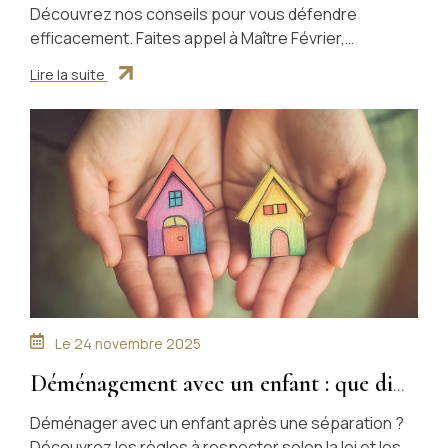
Découvrez nos conseils pour vous défendre
efficacement. Faites appel à Maître Février,
avocate pénaliste expérimentée à Nanterre.
Lire la suite
Le
24 novembre 2025
Déménagement avec un enfant : que dit
la loi ?
Déménager avec un enfant après une séparation ?
Découvrez les règles à respecter selon la loi et les