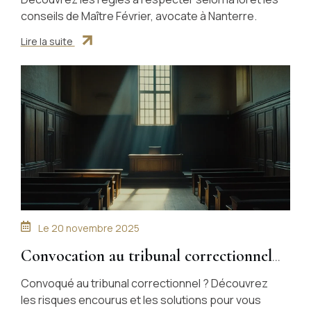
conseils de Maître Février, avocate à Nanterre.
Lire la suite
Le
20 novembre 2025
Convocation au tribunal correctionnel :
quels risques et solutions ?
Convoqué au tribunal correctionnel ? Découvrez
les risques encourus et les solutions pour vous